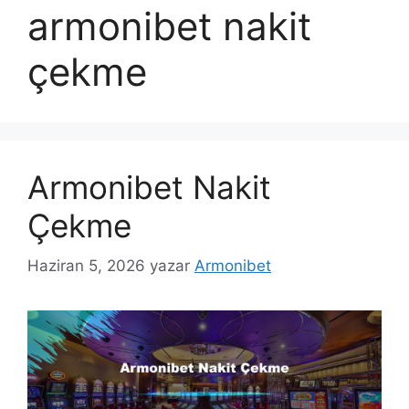
armonibet nakit
çekme
Armonibet Nakit
Çekme
Haziran 5, 2026
yazar
Armonibet