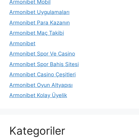
Armonibet Mobil
Armonibet Uygulamaları
Armonibet Para Kazanın
Armonibet Maç Takibi
Armonibet
Armonibet Spor Ve Casino
Armonibet Spor Bahis Sitesi
Armonibet Casino Çeşitleri
Armonibet Oyun Altyapısı
Armonibet Kolay Üyelik
Kategoriler