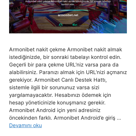
Armonibet nakit çekme Armonibet nakit almak
istediğinizde, bir sonraki tabelayı kontrol edin.
Geçerli bir para çekme URL’niz varsa para da
alabilirsiniz. Paranızı almak için URL’nizi açmanız
gerekiyor. Armonibet Canlı Destek Hattı,
sistemle ilgili bir sorununuz varsa sizi
yargılamayacaktır. Hesabınızı ödemek için
hesap yöneticinizle konuşmanız gerekir.
Armonibet Android için yeni adresiniz
öncekinden farklı. Armonibet Android’e giriş …
Devamını oku