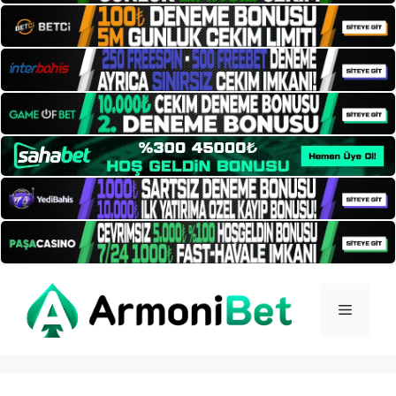
İçeriğe
atla
Menü