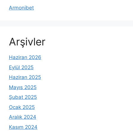
Armonibet
Arşivler
Haziran 2026
Eylül 2025
Haziran 2025
Mayıs 2025
Şubat 2025
Ocak 2025
Aralık 2024
Kasım 2024