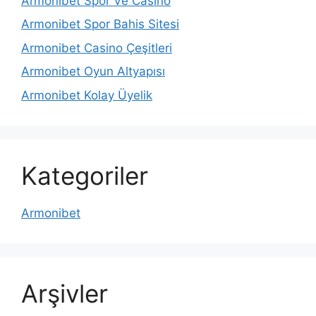
Armonibet Spor Ve Casino
Armonibet Spor Bahis Sitesi
Armonibet Casino Çeşitleri
Armonibet Oyun Altyapısı
Armonibet Kolay Üyelik
Kategoriler
Armonibet
Arşivler