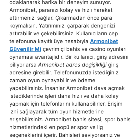
odaklanarak harika bir deneyim sunuyor.
Armonibet, paranızı kolay ve hızlı hareket
ettirmenizi sağlar. Çıkarmadan önce para
koymalısın. Yatırımınızı çarparak dengenizi
artırabilir ve çekebilirsiniz. Kullanıcıların cep
telefonuna kayıtlı üye hesabıyla
Armonibet
Güvenilir Mi
çevrimiçi bahis ve casino oyunları
oynaması avantajlıdır. Bir kullanıcı, giriş adresini
biliyorlarsa
Armonibet adres değişikliği
giriş
adresine girebilir. Telefonunuzda istediğiniz
zaman oyun oynayabilir ve ödeme
yapabilirsiniz. İnsanlar Armonibet dava açmak
istediklerinde işleri daha hızlı ve daha kolay
yapmak için telefonlarını kullanabilirler. Erişim
izni sağlayarak tüm oyun hizmetlerine
erişebilirsiniz. Armonibet bahis sitesi, spor bahis
hizmetlerindeki en popüler spor ve lig
seçeneklerini içerir. Bahisleri seviyorsanız ve