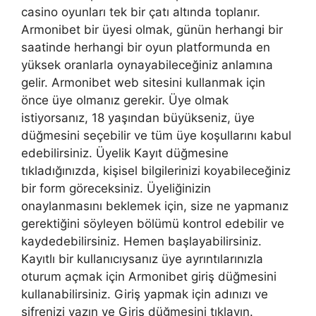
casino oyunları tek bir çatı altında toplanır.
Armonibet bir üyesi olmak, günün herhangi bir
saatinde herhangi bir oyun platformunda en
yüksek oranlarla oynayabileceğiniz anlamına
gelir. Armonibet web sitesini kullanmak için
önce üye olmanız gerekir. Üye olmak
istiyorsanız, 18 yaşından büyükseniz, üye
düğmesini seçebilir ve tüm üye koşullarını kabul
edebilirsiniz. Üyelik Kayıt düğmesine
tıkladığınızda, kişisel bilgilerinizi koyabileceğiniz
bir form göreceksiniz. Üyeliğinizin
onaylanmasını beklemek için, size ne yapmanız
gerektiğini söyleyen bölümü kontrol edebilir ve
kaydedebilirsiniz. Hemen başlayabilirsiniz.
Kayıtlı bir kullanıcıysanız üye ayrıntılarınızla
oturum açmak için Armonibet giriş düğmesini
kullanabilirsiniz. Giriş yapmak için adınızı ve
şifrenizi yazın ve Giriş düğmesini tıklayın.