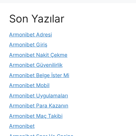
Son Yazılar
Armonibet Adresi
Armonibet Giriş
Armonibet Nakit Çekme
Armonibet Güvenilirlik
Armonibet Belge İster Mi
Armonibet Mobil
Armonibet Uygulamaları
Armonibet Para Kazanın
Armonibet Maç Takibi
Armonibet