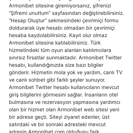
Armonibet sitesine giremiyorsanız, şifrenizi
“Şifremi unuttum” sayfasından değiştirebilirsiniz.
“Hesap Oluştur” sekmesindeki çevrimiçi formu
doldurarak üye hesabı olmadan bir çevrimiçi
hesaba kaydolabilirsiniz. Kayıt olur olmaz
Armonibet sitesine katılabilirsiniz. Türk
hizmetindeki tüm oyun alanları katılımcılara
sınırsız fırsatlar sunmaktadır. Armonibet Twitter
hesabı, kullandığınızda size bazı bilgiler
gönderir. Hizmetin mola yok ve yardım, canlı TV
ve canlı sohbet gibi farklı şeyler sunuyor.
Armonibet Twitter hesabı kullanıcıların mevcut
giriş bilgilerini görmesini sağlar. İnsanların otel
bulmasına ve rezervasyon yapmasına yardımcı
olan bir hizmet olan Armonibet web sitesi yeni
bir adrese geçti. Siteyi ziyaret edenler, üst
satırdaki ve bir sonraki adresteki mevcut
adresin Armonibet.com olduğunu fark