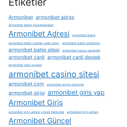
Etiketler
Armonibet
armonibet adres
armonibet adres güncellemeleri
Armonibet Adresi
armonibet bahis
armonibet bahis oranları web sitesi
armonibet bahis platformu
armonibet bahis sitesi
armonibet bonus seçeneği
armonibet canli
armonibet canli destek
armonibet canlı oyunlar
armonibet casino sitesi
armonibet com
armonibet erişim kolaylığı
armonibet giris yap
armonibet girisi
Armonibet Giriş
armonibet giriş adresi şirketi hakkında
armonibet giriş ekranı
Armonibet Güncel