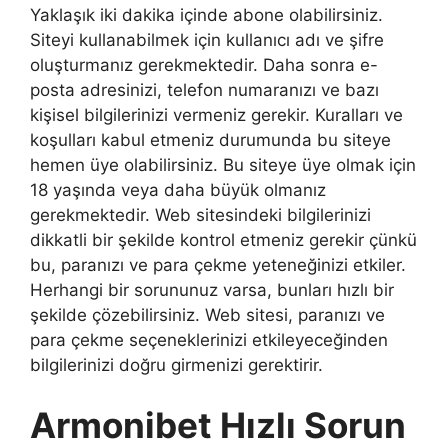
Yaklaşık iki dakika içinde abone olabilirsiniz.
Siteyi kullanabilmek için kullanıcı adı ve şifre
oluşturmanız gerekmektedir. Daha sonra e-
posta adresinizi, telefon numaranızı ve bazı
kişisel bilgilerinizi vermeniz gerekir. Kuralları ve
koşulları kabul etmeniz durumunda bu siteye
hemen üye olabilirsiniz. Bu siteye üye olmak için
18 yaşında veya daha büyük olmanız
gerekmektedir. Web sitesindeki bilgilerinizi
dikkatli bir şekilde kontrol etmeniz gerekir çünkü
bu, paranızı ve para çekme yeteneğinizi etkiler.
Herhangi bir sorununuz varsa, bunları hızlı bir
şekilde çözebilirsiniz. Web sitesi, paranızı ve
para çekme seçeneklerinizi etkileyeceğinden
bilgilerinizi doğru girmenizi gerektirir.
Armonibet Hızlı Sorun