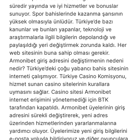
süredir yayında ve iyi hizmetler ve bonuslar
sunuyor. Spor bahislerinde kazanma şansının
yüksek olmasıyla ünlüdür. Türkiye’de bazı
kanunlar ve bunları yapanlar, teknoloji ve
araştırmalarla ilgili bilgilerin depolandığı ve
paylaşıldığı yeri değiştirmek zorunda kaldı. Her
web sitesinin buna sahip olması gerekir.
Armonibet giriş adresini değiştirmenin nedeni
nedir? Türkiye’deki çoğu yabancı bahis sitesinin
interneti çalışmıyor. Türkiye Casino Komisyonu,
hizmet sunan casino sitelerinin kurallara
uymasını sağlar. Casino sitesi Armonibet
internet erişimini yönetemediği için BTK
tarafından kapatıldı. Armonibet üyelerinin giriş
adresini sürekli değiştirerek, yeni adres
üzerinden hizmetlerinden yararlanmalarına
yardımcı oluyor. Üyelerimize yeni giriş bilgilerini
e-posta yoluyla bildiriyoruz ve diğer oyunculara