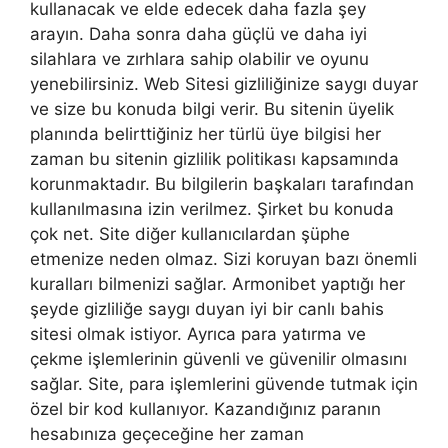
kullanacak ve elde edecek daha fazla şey
arayın. Daha sonra daha güçlü ve daha iyi
silahlara ve zırhlara sahip olabilir ve oyunu
yenebilirsiniz. Web Sitesi gizliliğinize saygı duyar
ve size bu konuda bilgi verir. Bu sitenin üyelik
planında belirttiğiniz her türlü üye bilgisi her
zaman bu sitenin gizlilik politikası kapsamında
korunmaktadır. Bu bilgilerin başkaları tarafından
kullanılmasına izin verilmez. Şirket bu konuda
çok net. Site diğer kullanıcılardan şüphe
etmenize neden olmaz. Sizi koruyan bazı önemli
kuralları bilmenizi sağlar. Armonibet yaptığı her
şeyde gizliliğe saygı duyan iyi bir canlı bahis
sitesi olmak istiyor. Ayrıca para yatırma ve
çekme işlemlerinin güvenli ve güvenilir olmasını
sağlar. Site, para işlemlerini güvende tutmak için
özel bir kod kullanıyor. Kazandığınız paranın
hesabınıza geçeceğine her zaman