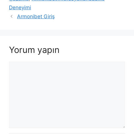
Deneyimi
Armonibet Giriş
Yorum yapın
Yorum