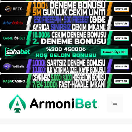
İçeriğe
atla
Menü