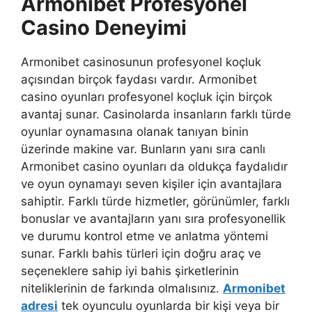
Armonibet Profesyonel
Casino Deneyimi
Armonibet casinosunun profesyonel koçluk
açısından birçok faydası vardır. Armonibet
casino oyunları profesyonel koçluk için birçok
avantaj sunar. Casinolarda insanların farklı türde
oyunlar oynamasına olanak tanıyan binin
üzerinde makine var. Bunların yanı sıra canlı
Armonibet casino oyunları da oldukça faydalıdır
ve oyun oynamayı seven kişiler için avantajlara
sahiptir. Farklı türde hizmetler, görünümler, farklı
bonuslar ve avantajların yanı sıra profesyonellik
ve durumu kontrol etme ve anlatma yöntemi
sunar. Farklı bahis türleri için doğru araç ve
seçeneklere sahip iyi bahis şirketlerinin
niteliklerinin de farkında olmalısınız.
Armonibet
adresi
tek oyunculu oyunlarda bir kişi veya bir