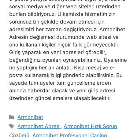
sosyal medya ve diğer web siteleri üzerinden
bunları bildiriyoruz. Ülkemizde hizmetimizin
sorunsuz bir şekilde devam etmesi için
adresimizi her zaman değiştiriyoruz. Armonibet
Adresin değişmesi durumunda web sitesi ve
onu kullanan kişiler hiçbir fark görmeyecektir.
Giriş yaparak en yeni adresleri görebilir,
beğendiğiniz oyunları oynayabilirsiniz. Üyelerine
ne yaptığını her an anlatır. Kısa mesaj ve e-
posta kullanarak bilgi gönderip alabilirsiniz. Bu
sayede tüm üyeler tüm güncellemelerden
anında haberdar olacak ve yeni giriş adresi
üzerinden güncellemelere ulaşabilecektir.
Kategoriler
Armonibet
Etiketler
Armonibet Adresi
,
Armonibet Hızlı Sorun
Çözümü
,
Armonibet Profesyonel Casino