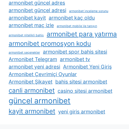
armonibet güncel adres
armonibet güncel adresi
armonibet i̇nceleme sorunu
armonibet kayit
armonibet kaç oldu
armonibet maç izle
armonibet mobile i̇le tanışın
armonibet para yatırma
armonibet nitelikli bahis
armonibet promosyon kodu
armonibet spor bahis sitesi
armonibet seçenekler
Armonibet Telegram
armonibet tv
armonibet yeni adresi
Armonibet Yeni Giriş
Armonibet Çevrimiçi Oyunlar
Armonibet Şikayet
bahis sitesi armonibet
canli armonibet
casino sitesi armonibet
güncel armonibet
kayit armonibet
yeni giris armonibet