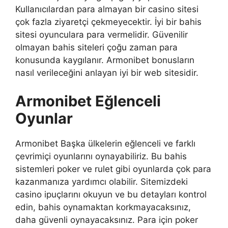
Kullanıcılardan para almayan bir casino sitesi
çok fazla ziyaretçi çekmeyecektir. İyi bir bahis
sitesi oyunculara para vermelidir. Güvenilir
olmayan bahis siteleri çoğu zaman para
konusunda kaygılanır. Armonibet bonusların
nasıl verileceğini anlayan iyi bir web sitesidir.
Armonibet Eğlenceli
Oyunlar
Armonibet Başka ülkelerin eğlenceli ve farklı
çevrimiçi oyunlarını oynayabiliriz. Bu bahis
sistemleri poker ve rulet gibi oyunlarda çok para
kazanmanıza yardımcı olabilir. Sitemizdeki
casino ipuçlarını okuyun ve bu detayları kontrol
edin, bahis oynamaktan korkmayacaksınız,
daha güvenli oynayacaksınız. Para için poker