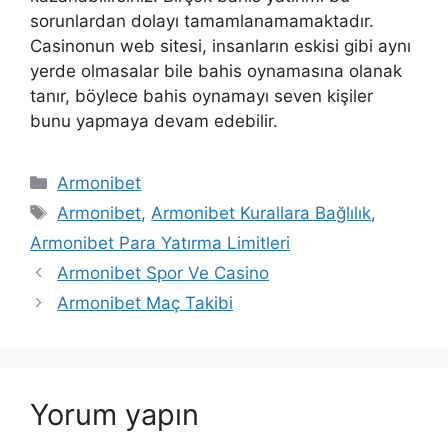
sorunlardan dolayı tamamlanamamaktadır.
Casinonun web sitesi, insanların eskisi gibi aynı
yerde olmasalar bile bahis oynamasına olanak
tanır, böylece bahis oynamayı seven kişiler
bunu yapmaya devam edebilir.
Kategoriler
Armonibet
Etiketler
Armonibet
,
Armonibet Kurallara Bağlılık
,
Armonibet Para Yatırma Limitleri
Armonibet Spor Ve Casino
Armonibet Maç Takibi
Yorum yapın