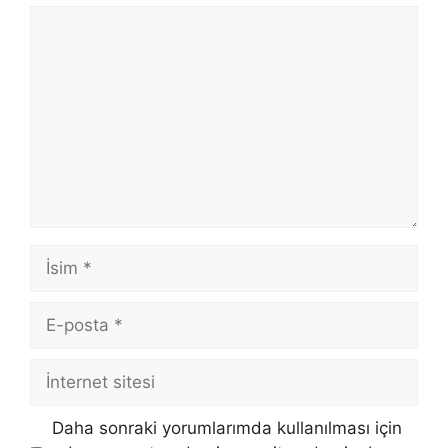
Yorum
İsim
E-
posta
İnternet
sitesi
Daha sonraki yorumlarımda kullanılması için