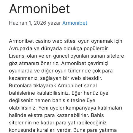
Armonibet
Haziran 1, 2026
yazar
Armonibet
Armonibet casino web sitesi oyun oynamak için
Avrupa’da ve dünyada oldukça popülerdir.
Lisansı olan ve en güncel oyunları sunan sitelere
göz atmanızı öneririz. Armonibet çevrimiçi
oyunlarda ve diğer oyun türlerinde çok para
kazanmanızı sağlayan bir web sitesidir.
Butonlara tıklayarak Armonibet sanal
bahislerine katılabilirsiniz. Eğer henüz üye
değilseniz hemen bahis sitesine üye
olabilirsiniz. Yeni üyeler kampanyaya katılmaları
halinde ekstra para kazanabilirler. Bahis
sitelerinin ne kadar para yatırabileceğiniz
konusunda kuralları vardır. Buna para yatırma