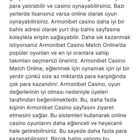
para yatırabilir ve casino oynayabilirsiniz. Bazı
yerlerde lisansınız varsa online olarak oyun
oynayabilirsiniz. Armonibet casino daha iyi bir
bahis adresi olarak yurt dışı bahis sayfasına
kolaylıkla erişim sağlayabilir. Daha sık kazanmak
istiyorsanız Armonibet Casino Match Online’da
popüler oyunları ve en iyi oranlara sahip
takımları seçmenizi öneririz. Armonibet Casino
Match Online, eğlenmek için oynamak için iyi bir
yerdir çünkü size az miktarda para karşılığında
çok para kazandırır. Armonibet Casino, oyun
değerlerinin iyi olması nedeniyle üyeleri
tarafından beğenilmektedir. Bu, daha fazla
kişinin Armonibet Casino sayfasını ziyaret
etmesini sağlar. Bu sistemleri kullanarak online
casino oyunlarını daha eğlenceli ve heyecanlı
hale getirebilirsiniz. Bu sayede daha fazla para
kazanabilirsiniz. Birçok bahis yatırımı bu