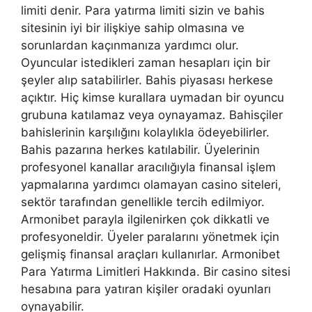
limiti denir. Para yatırma limiti sizin ve bahis
sitesinin iyi bir ilişkiye sahip olmasına ve
sorunlardan kaçınmanıza yardımcı olur.
Oyuncular istedikleri zaman hesapları için bir
şeyler alıp satabilirler. Bahis piyasası herkese
açıktır. Hiç kimse kurallara uymadan bir oyuncu
grubuna katılamaz veya oynayamaz. Bahisçiler
bahislerinin karşılığını kolaylıkla ödeyebilirler.
Bahis pazarına herkes katılabilir. Üyelerinin
profesyonel kanallar aracılığıyla finansal işlem
yapmalarına yardımcı olamayan casino siteleri,
sektör tarafından genellikle tercih edilmiyor.
Armonibet parayla ilgilenirken çok dikkatli ve
profesyoneldir. Üyeler paralarını yönetmek için
gelişmiş finansal araçları kullanırlar. Armonibet
Para Yatırma Limitleri Hakkında. Bir casino sitesi
hesabına para yatıran kişiler oradaki oyunları
oynayabilir.