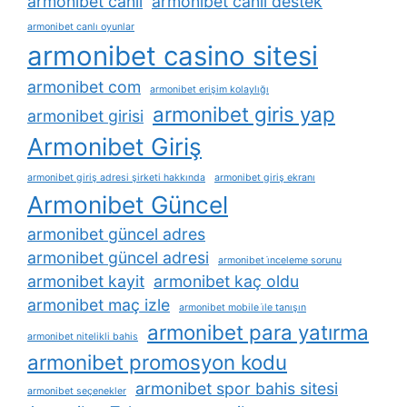
armonibet canli
armonibet canli destek
armonibet canlı oyunlar
armonibet casino sitesi
armonibet com
armonibet erişim kolaylığı
armonibet giris yap
armonibet girisi
Armonibet Giriş
armonibet giriş adresi şirketi hakkında
armonibet giriş ekranı
Armonibet Güncel
armonibet güncel adres
armonibet güncel adresi
armonibet i̇nceleme sorunu
armonibet kayit
armonibet kaç oldu
armonibet maç izle
armonibet mobile i̇le tanışın
armonibet para yatırma
armonibet nitelikli bahis
armonibet promosyon kodu
armonibet spor bahis sitesi
armonibet seçenekler