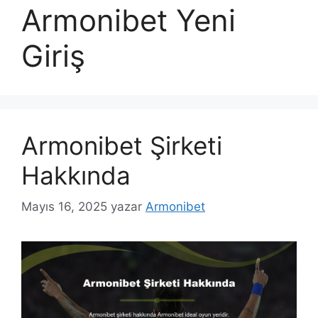
Armonibet Yeni
Giriş
Armonibet Şirketi
Hakkında
Mayıs 16, 2025
yazar
Armonibet