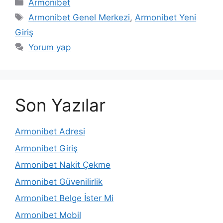
Kategoriler
Armonibet
Etiketler
Armonibet Genel Merkezi
,
Armonibet Yeni
Giriş
Yorum yap
Son Yazılar
Armonibet Adresi
Armonibet Giriş
Armonibet Nakit Çekme
Armonibet Güvenilirlik
Armonibet Belge İster Mi
Armonibet Mobil