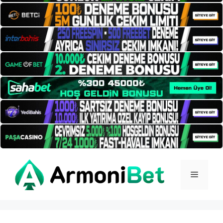
İçeriğe
atla
Menü