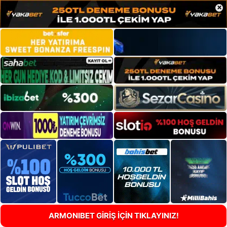
×
ARMONIBET GİRİŞ İÇİN TIKLAYINIZ!