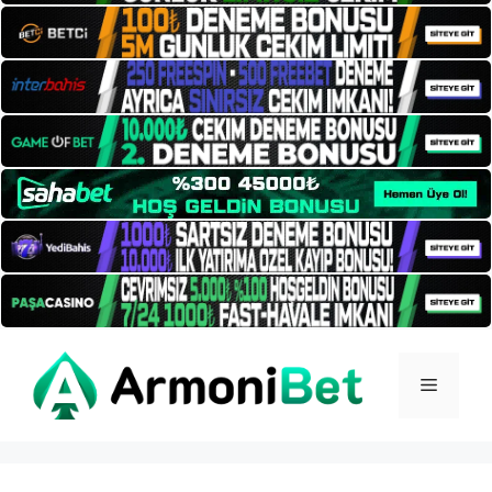
İçeriğe
atla
Menü