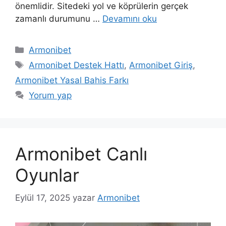
önemlidir. Sitedeki yol ve köprülerin gerçek
zamanlı durumunu …
Devamını oku
Kategoriler
Armonibet
Etiketler
Armonibet Destek Hattı
,
Armonibet Giriş
,
Armonibet Yasal Bahis Farkı
Yorum yap
Armonibet Canlı
Oyunlar
Eylül 17, 2025
yazar
Armonibet