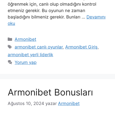
öğrenmek için, canlı olup olmadığını kontrol
etmeniz gerekir. Bu oyunun ne zaman
başladığını bilmeniz gerekir. Bunları …
Devamını
oku
Kategoriler
Armonibet
Etiketler
armonibet canlı oyunlar
,
Armonibet Giriş
,
armonibet yerli liderlik
Yorum yap
Armonibet Bonusları
Ağustos 10, 2024
yazar
Armonibet