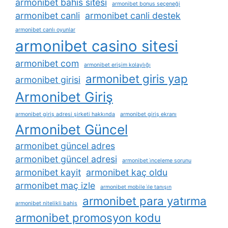
armonibet bahis sitesi
armonibet bonus seçeneği
armonibet canli
armonibet canli destek
armonibet canlı oyunlar
armonibet casino sitesi
armonibet com
armonibet erişim kolaylığı
armonibet giris yap
armonibet girisi
Armonibet Giriş
armonibet giriş adresi şirketi hakkında
armonibet giriş ekranı
Armonibet Güncel
armonibet güncel adres
armonibet güncel adresi
armonibet i̇nceleme sorunu
armonibet kayit
armonibet kaç oldu
armonibet maç izle
armonibet mobile i̇le tanışın
armonibet para yatırma
armonibet nitelikli bahis
armonibet promosyon kodu