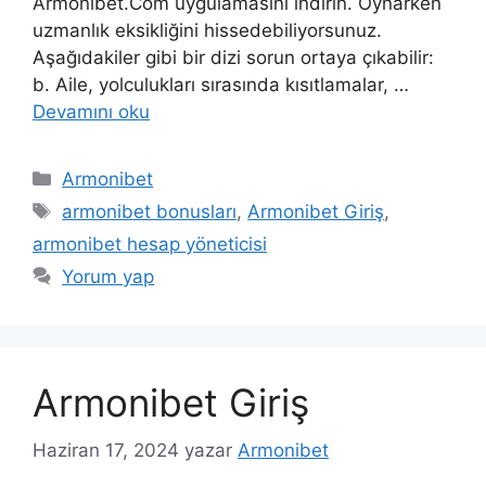
Armonibet.Com uygulamasını indirin. Oynarken
uzmanlık eksikliğini hissedebiliyorsunuz.
Aşağıdakiler gibi bir dizi sorun ortaya çıkabilir:
b. Aile, yolculukları sırasında kısıtlamalar, …
Devamını oku
Kategoriler
Armonibet
Etiketler
armonibet bonusları
,
Armonibet Giriş
,
armonibet hesap yöneticisi
Yorum yap
Armonibet Giriş
Haziran 17, 2024
yazar
Armonibet