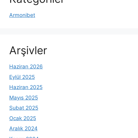
Armonibet
Arşivler
Haziran 2026
Eylül 2025
Haziran 2025
Mayıs 2025
Şubat 2025
Ocak 2025
Aralık 2024