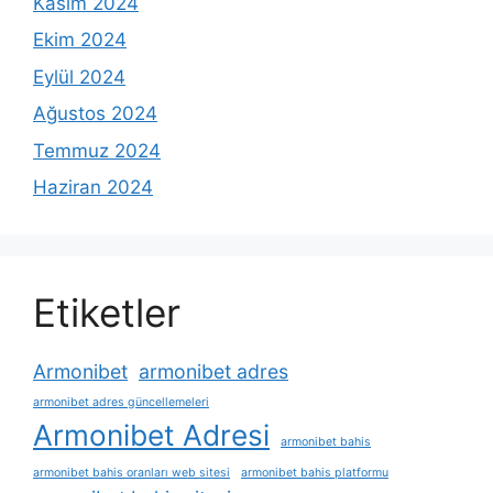
Kasım 2024
Ekim 2024
Eylül 2024
Ağustos 2024
Temmuz 2024
Haziran 2024
Etiketler
Armonibet
armonibet adres
armonibet adres güncellemeleri
Armonibet Adresi
armonibet bahis
armonibet bahis oranları web sitesi
armonibet bahis platformu