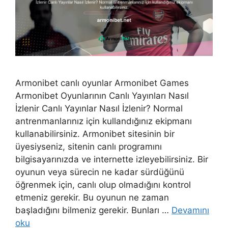
Armonibet canlı oyunlar Armonibet Games
Armonibet Oyunlarının Canlı Yayınları Nasıl
İzlenir Canlı Yayınlar Nasıl İzlenir? Normal
antrenmanlarınız için kullandığınız ekipmanı
kullanabilirsiniz. Armonibet sitesinin bir
üyesiyseniz, sitenin canlı programını
bilgisayarınızda ve internette izleyebilirsiniz. Bir
oyunun veya sürecin ne kadar sürdüğünü
öğrenmek için, canlı olup olmadığını kontrol
etmeniz gerekir. Bu oyunun ne zaman
başladığını bilmeniz gerekir. Bunları …
Devamını
oku