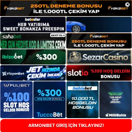
×
ARMONIBET GİRİŞ İÇİN TIKLAYINIZ!