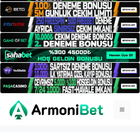
İçeriğe
atla
Menü