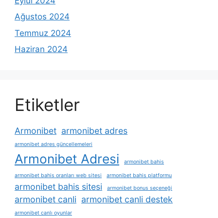
Eylül 2024
Ağustos 2024
Temmuz 2024
Haziran 2024
Etiketler
Armonibet
armonibet adres
armonibet adres güncellemeleri
Armonibet Adresi
armonibet bahis
armonibet bahis oranları web sitesi
armonibet bahis platformu
armonibet bahis sitesi
armonibet bonus seçeneği
armonibet canli
armonibet canli destek
armonibet canlı oyunlar