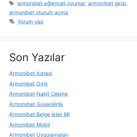
Etiketler
armonibet eğlenceli oyunlar
,
armonibet girisi
,
armonibet oturum açma
Yorum yap
Son Yazılar
Armonibet Adresi
Armonibet Giriş
Armonibet Nakit Çekme
Armonibet Güvenilirlik
Armonibet Belge İster Mi
Armonibet Mobil
Armonibet Uygulamaları