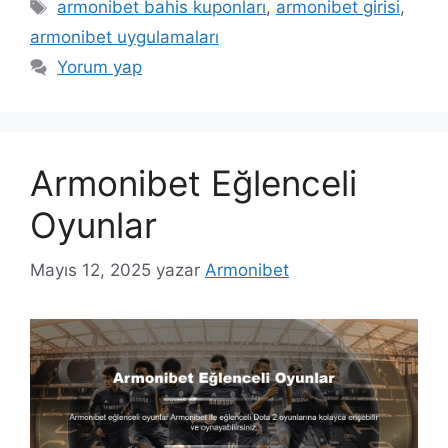
Etiketler
armonibet bahis kuponları
,
armonibet girisi
,
armonibet uygulamaları
Yorum yap
Armonibet Eğlenceli
Oyunlar
Mayıs 12, 2025
yazar
Armonibet