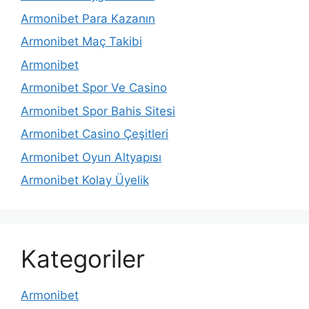
Armonibet Para Kazanın
Armonibet Maç Takibi
Armonibet
Armonibet Spor Ve Casino
Armonibet Spor Bahis Sitesi
Armonibet Casino Çeşitleri
Armonibet Oyun Altyapısı
Armonibet Kolay Üyelik
Kategoriler
Armonibet