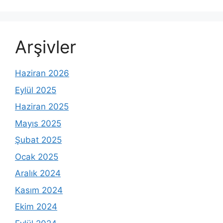
Arşivler
Haziran 2026
Eylül 2025
Haziran 2025
Mayıs 2025
Şubat 2025
Ocak 2025
Aralık 2024
Kasım 2024
Ekim 2024