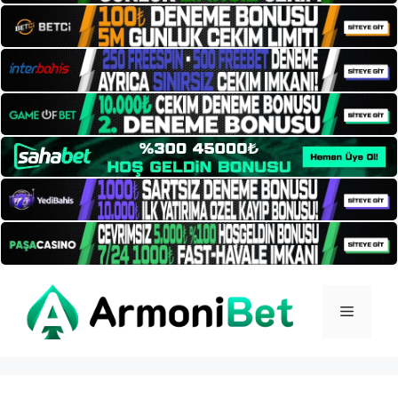
İçeriğe
atla
Menü