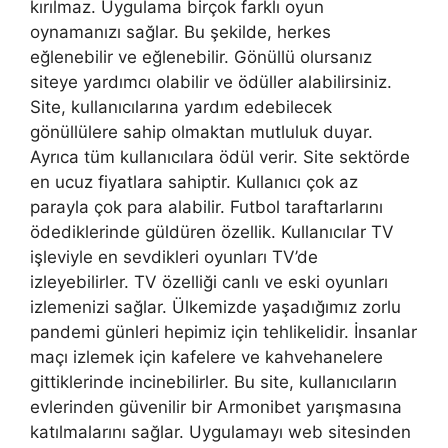
kırılmaz. Uygulama birçok farklı oyun
oynamanızı sağlar. Bu şekilde, herkes
eğlenebilir ve eğlenebilir. Gönüllü olursanız
siteye yardımcı olabilir ve ödüller alabilirsiniz.
Site, kullanıcılarına yardım edebilecek
gönüllülere sahip olmaktan mutluluk duyar.
Ayrıca tüm kullanıcılara ödül verir. Site sektörde
en ucuz fiyatlara sahiptir. Kullanıcı çok az
parayla çok para alabilir. Futbol taraftarlarını
ödediklerinde güldüren özellik. Kullanıcılar TV
işleviyle en sevdikleri oyunları TV’de
izleyebilirler. TV özelliği canlı ve eski oyunları
izlemenizi sağlar. Ülkemizde yaşadığımız zorlu
pandemi günleri hepimiz için tehlikelidir. İnsanlar
maçı izlemek için kafelere ve kahvehanelere
gittiklerinde incinebilirler. Bu site, kullanıcıların
evlerinden güvenilir bir Armonibet yarışmasına
katılmalarını sağlar. Uygulamayı web sitesinden