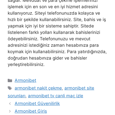
sağlar. Mevduat ve para çekme işlemlerinizi
işlemek için en son ve en iyi hizmet adresini
kullanıyoruz. Siteyi telefonunuzda kolayca ve
hızlı bir şekilde kullanabilirsiniz. Site, bahis ve iş
yapmak için iyi bir sisteme sahiptir. Sitede
listelenen farklı yolları kullanarak bahislerinizi
ödeyebilirsiniz. Telefonunuzu ve mevcut
adresinizi istediğiniz zaman hesabınıza para
koymak için kullanabilirsiniz. Para yatırdığınızda,
doğrudan hesabınıza gider ve bahisler
yerleştirebilirsiniz.
Kategoriler
Armonibet
Etiketler
armonibet nakit çekme
,
armonibet site
sorunları
,
armonibet tv canli maç izle
Armonibet Güvenilirlik
Armonibet Giriş