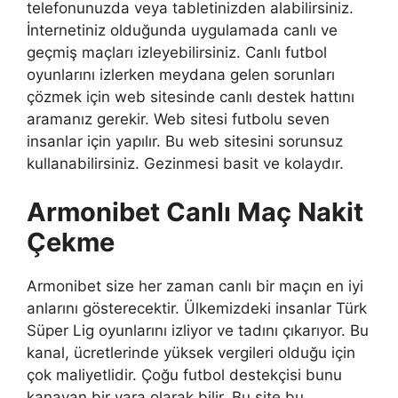
telefonunuzda veya tabletinizden alabilirsiniz.
İnternetiniz olduğunda uygulamada canlı ve
geçmiş maçları izleyebilirsiniz. Canlı futbol
oyunlarını izlerken meydana gelen sorunları
çözmek için web sitesinde canlı destek hattını
aramanız gerekir. Web sitesi futbolu seven
insanlar için yapılır. Bu web sitesini sorunsuz
kullanabilirsiniz. Gezinmesi basit ve kolaydır.
Armonibet Canlı Maç Nakit
Çekme
Armonibet size her zaman canlı bir maçın en iyi
anlarını gösterecektir. Ülkemizdeki insanlar Türk
Süper Lig oyunlarını izliyor ve tadını çıkarıyor. Bu
kanal, ücretlerinde yüksek vergileri olduğu için
çok maliyetlidir. Çoğu futbol destekçisi bunu
kanayan bir yara olarak bilir. Bu site bu