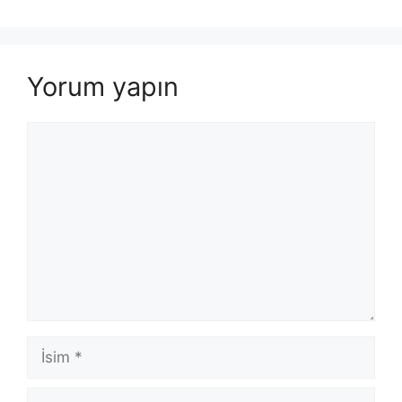
Yorum yapın
Yorum
İsim
E-