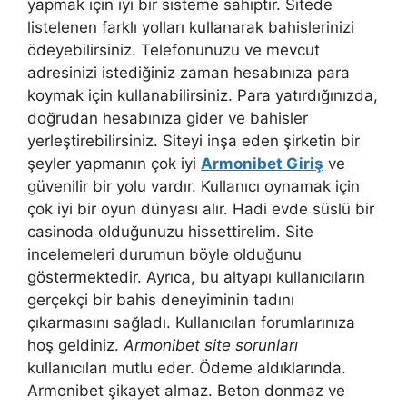
yapmak için iyi bir sisteme sahiptir. Sitede
listelenen farklı yolları kullanarak bahislerinizi
ödeyebilirsiniz. Telefonunuzu ve mevcut
adresinizi istediğiniz zaman hesabınıza para
koymak için kullanabilirsiniz. Para yatırdığınızda,
doğrudan hesabınıza gider ve bahisler
yerleştirebilirsiniz. Siteyi inşa eden şirketin bir
şeyler yapmanın çok iyi
Armonibet Giriş
ve
güvenilir bir yolu vardır. Kullanıcı oynamak için
çok iyi bir oyun dünyası alır. Hadi evde süslü bir
casinoda olduğunuzu hissettirelim. Site
incelemeleri durumun böyle olduğunu
göstermektedir. Ayrıca, bu altyapı kullanıcıların
gerçekçi bir bahis deneyiminin tadını
çıkarmasını sağladı. Kullanıcıları forumlarınıza
hoş geldiniz.
Armonibet site sorunları
kullanıcıları mutlu eder. Ödeme aldıklarında.
Armonibet şikayet almaz. Beton donmaz ve