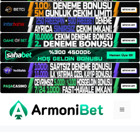
İçeriğe
atla
Menü