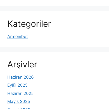
Kategoriler
Armonibet
Arşivler
Haziran 2026
Eylül 2025
Haziran 2025
Mayıs 2025