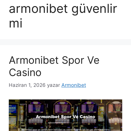
armonibet güvenlir
mi
Armonibet Spor Ve
Casino
Haziran 1, 2026
yazar
Armonibet