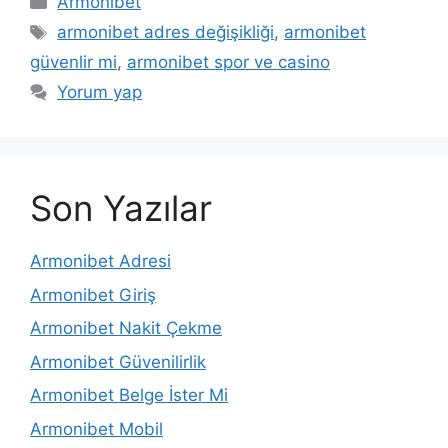
Armonibet
Etiketler
armonibet adres değişikliği
,
armonibet
güvenlir mi
,
armonibet spor ve casino
Yorum yap
Son Yazılar
Armonibet Adresi
Armonibet Giriş
Armonibet Nakit Çekme
Armonibet Güvenilirlik
Armonibet Belge İster Mi
Armonibet Mobil