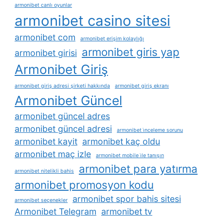
armonibet canlı oyunlar
armonibet casino sitesi
armonibet com
armonibet erişim kolaylığı
armonibet giris yap
armonibet girisi
Armonibet Giriş
armonibet giriş adresi şirketi hakkında
armonibet giriş ekranı
Armonibet Güncel
armonibet güncel adres
armonibet güncel adresi
armonibet i̇nceleme sorunu
armonibet kayit
armonibet kaç oldu
armonibet maç izle
armonibet mobile i̇le tanışın
armonibet para yatırma
armonibet nitelikli bahis
armonibet promosyon kodu
armonibet spor bahis sitesi
armonibet seçenekler
Armonibet Telegram
armonibet tv