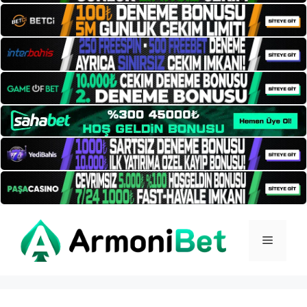
İçeriğe
atla
Menü