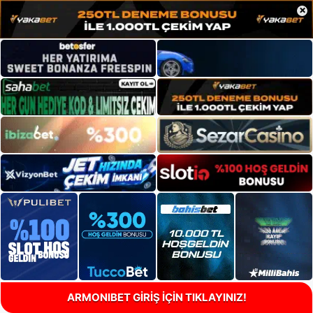
×
ARMONIBET GİRİŞ İÇİN TIKLAYINIZ!