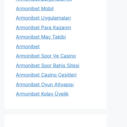
Armonibet Mobil
Armonibet Uygulamaları
Armonibet Para Kazanın
Armonibet Maç Takibi
Armonibet
Armonibet Spor Ve Casino
Armonibet Spor Bahis Sitesi
Armonibet Casino Çeşitleri
Armonibet Oyun Altyapısı
Armonibet Kolay Üyelik