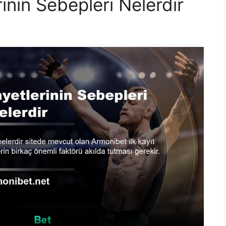
inin Sebepleri Nelerdir