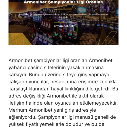
Armonibet şampiyonlar ligi oranları Armonibet
yabancı casino sitelerinin yasaklanmasına
karşıydı. Bunun üzerine siteye giriş yapmaya
çalışan oyuncular, hesaplarına erişimde zorlukla
karşılaştıklarından hayal kırıklığını dile getirdi. Bu
adres değişikliği Armonibet ile aktif olarak
iletişim halinde olan oyuncuları etkilemeyecektir.
Merhum Armonibet yeni giriş adresiyle
eğleniyordu. Şampiyonlar ligi menüsü genellikle
yüksek fiyatlı yemeklerle doludur ve bu da