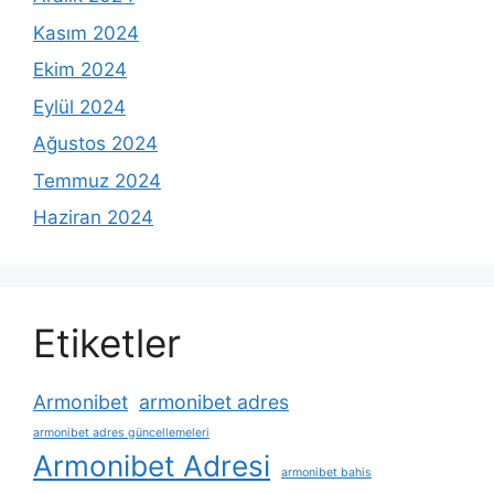
Kasım 2024
Ekim 2024
Eylül 2024
Ağustos 2024
Temmuz 2024
Haziran 2024
Etiketler
Armonibet
armonibet adres
armonibet adres güncellemeleri
Armonibet Adresi
armonibet bahis