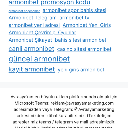
armonibet promosyon kodu
armonibet spor bahis sitesi
armonibet seçenekler
Armonibet Telegram
armonibet tv
armonibet yeni adresi
Armonibet Yeni Giriş
Armonibet Çevrimiçi Oyunlar
Armonibet Şikayet
bahis sitesi armonibet
canli armonibet
casino sitesi armonibet
güncel armonibet
kayit armonibet
yeni giris armonibet
Avrasya'nın en büyük reklam platformunda olmak için
Microsoft Teams:
reklam@avrasyamarketing.com
adresimizden veya Telegram: @Avrasyamarketing
adresimizden irtibat kurabilirsiniz. (Tek iletişim
adreslerimiz teams / telegram ve mail adresimizdir.