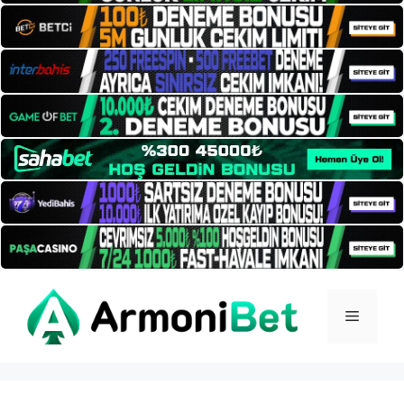
İçeriğe
atla
Menü