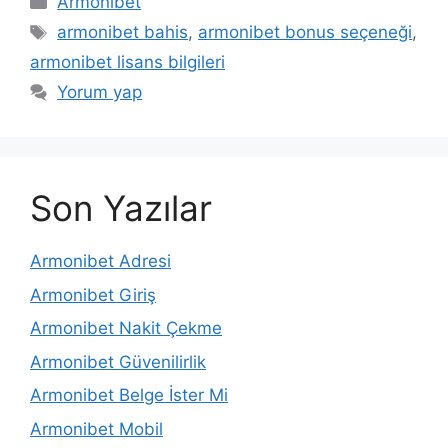
Armonibet
Etiketler
armonibet bahis
,
armonibet bonus seçeneği
,
armonibet lisans bilgileri
Yorum yap
Son Yazılar
Armonibet Adresi
Armonibet Giriş
Armonibet Nakit Çekme
Armonibet Güvenilirlik
Armonibet Belge İster Mi
Armonibet Mobil