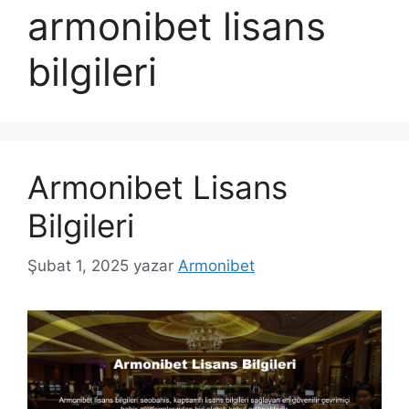
armonibet lisans
bilgileri
Armonibet Lisans
Bilgileri
Şubat 1, 2025
yazar
Armonibet