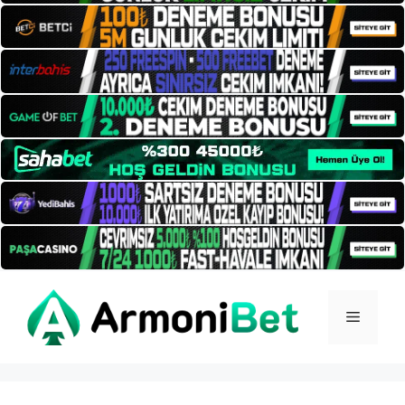
İçeriğe
atla
Menü