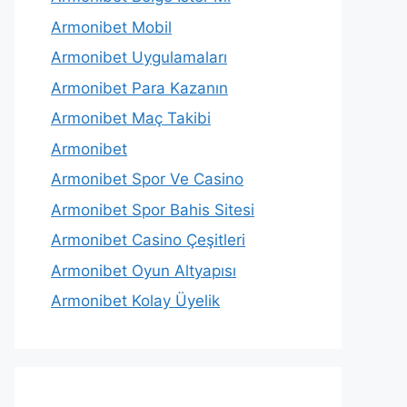
Armonibet Mobil
Armonibet Uygulamaları
Armonibet Para Kazanın
Armonibet Maç Takibi
Armonibet
Armonibet Spor Ve Casino
Armonibet Spor Bahis Sitesi
Armonibet Casino Çeşitleri
Armonibet Oyun Altyapısı
Armonibet Kolay Üyelik