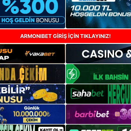
ARMONIBET GİRİŞ İÇİN TIKLAYINIZ!