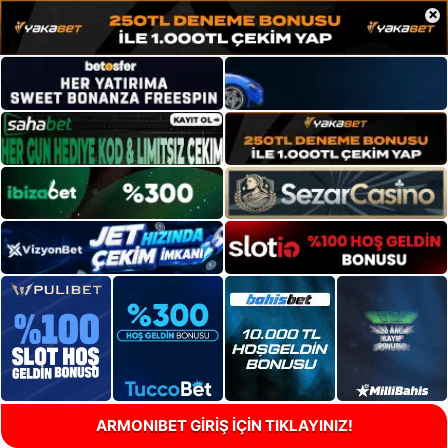
×
ARMONIBET GİRİŞ İÇİN TIKLAYINIZ!