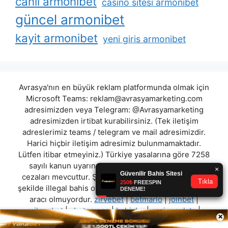
canli armonibet
casino sitesi armonibet
güncel armonibet
kayit armonibet
yeni giris armonibet
Avrasya'nın en büyük reklam platformunda olmak için
Microsoft Teams:
reklam@avrasyamarketing.com
adresimizden veya Telegram: @Avrasyamarketing
adresimizden irtibat kurabilirsiniz. (Tek iletişim
adreslerimiz teams / telegram ve mail adresimizdir.
Harici hiçbir iletişim adresimiz bulunmamaktadır.
Lütfen itibar etmeyiniz.) Türkiye yasalarına göre 7258
sayılı kanun uyarınca yasa dışı bahis oynamanın
cezaları mevcuttur. Şu an bulunduğunuz site hiç bir
şekilde illegal bahis oyunları oynatmıyor ve oynamaya
aracı olmuyordur.
zirvebet
|
betmarlo
|
joinbet
|
milanobet
|
xbetgames
|
bahisbu
|
casinogalata
|
×
amarabet