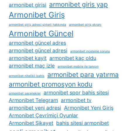
armonibet giris yap
armonibet girisi
Armonibet Giriş
armonibet giriş adresi şirketi hakkında
armonibet giriş ekranı
Armonibet Güncel
armonibet güncel adres
armonibet güncel adresi
armonibet i̇nceleme sorunu
armonibet kayit
armonibet kaç oldu
armonibet maç izle
armonibet mobile i̇le tanışın
armonibet para yatırma
armonibet nitelikli bahis
armonibet promosyon kodu
armonibet spor bahis sitesi
armonibet seçenekler
Armonibet Telegram
armonibet tv
armonibet yeni adresi
Armonibet Yeni Giriş
Armonibet Çevrimiçi Oyunlar
Armonibet Şikayet
bahis sitesi armonibet