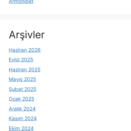
Armonibet
Arşivler
Haziran 2026
Eylül 2025
Haziran 2025
Mayıs 2025
Şubat 2025
Ocak 2025
Aralık 2024
Kasım 2024
Ekim 2024