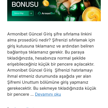
Armonibet Güncel Giriş şifre sıfırlama linkini
alma prosedürü nedir? Şifrenizi sıfırlamak için
giriş kutusuna tıklamanız ve ardından beliren
bağlantıya tıklamanız gerekir. Bu paraya
tıkladığınızda, hesabınıza normal şekilde
erişebileceğiniz küçük bir pencere açılacaktır.
Armonibet Güncel Giriş Şifrenizi hatırlamayı
ihmal etmeniz durumunda aşağıda yer alan
Şifremi Unuttum bölümüne giriş yapmanız
gerekecektir. Bu sekmeye tıkladığınızda küçük
bir pencere …
Devamını oku