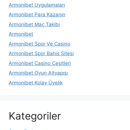
Armonibet Uygulamaları
Armonibet Para Kazanın
Armonibet Maç Takibi
Armonibet
Armonibet Spor Ve Casino
Armonibet Spor Bahis Sitesi
Armonibet Casino Çeşitleri
Armonibet Oyun Altyapısı
Armonibet Kolay Üyelik
Kategoriler