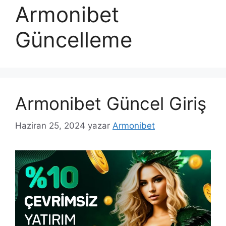
Armonibet
Güncelleme
Armonibet Güncel Giriş
Haziran 25, 2024
yazar
Armonibet