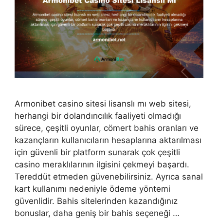
Armonibet casino sitesi lisanslı mı web sitesi,
herhangi bir dolandırıcılık faaliyeti olmadığı
sürece, çeşitli oyunlar, cömert bahis oranları ve
kazançların kullanıcıların hesaplarına aktarılması
için güvenli bir platform sunarak çok çeşitli
casino meraklılarının ilgisini çekmeyi başardı.
Tereddüt etmeden güvenebilirsiniz. Ayrıca sanal
kart kullanımı nedeniyle ödeme yöntemi
güvenlidir. Bahis sitelerinden kazandığınız
bonuslar, daha geniş bir bahis seçeneği …