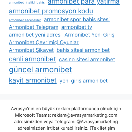
armonibet para yatırma
armonibet nitelikli bahis
armonibet promosyon kodu
armonibet spor bahis sitesi
armonibet seçenekler
Armonibet Telegram
armonibet tv
armonibet yeni adresi
Armonibet Yeni Giriş
Armonibet Çevrimiçi Oyunlar
Armonibet Şikayet
bahis sitesi armonibet
canli armonibet
casino sitesi armonibet
güncel armonibet
kayit armonibet
yeni giris armonibet
Avrasya'nın en büyük reklam platformunda olmak için
Microsoft Teams:
reklam@avrasyamarketing.com
adresimizden veya Telegram: @Avrasyamarketing
adresimizden irtibat kurabilirsiniz. (Tek iletişim