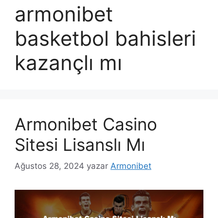
armonibet
basketbol bahisleri
kazançlı mı
Armonibet Casino
Sitesi Lisanslı Mı
Ağustos 28, 2024
yazar
Armonibet