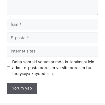
İsim
E-
posta
İnternet
sitesi
Daha sonraki yorumlarımda kullanılması için
adım, e-posta adresim ve site adresim bu
tarayıcıya kaydedilsin.