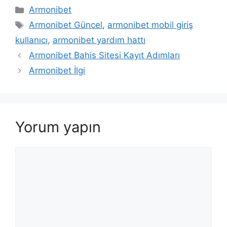
Kategoriler
Armonibet
Etiketler
Armonibet Güncel
,
armonibet mobil giriş
kullanıcı
,
armonibet yardım hattı
Armonibet Bahis Sitesi Kayıt Adımları
Armonibet İlgi
Yorum yapın
Yorum