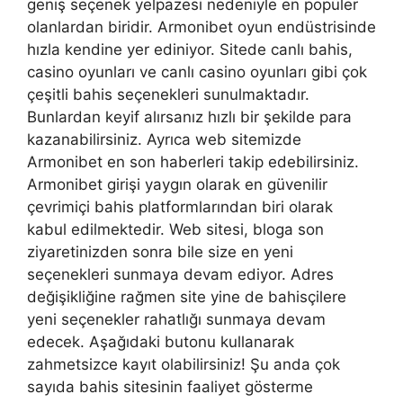
geniş seçenek yelpazesi nedeniyle en popüler
olanlardan biridir. Armonibet oyun endüstrisinde
hızla kendine yer ediniyor. Sitede canlı bahis,
casino oyunları ve canlı casino oyunları gibi çok
çeşitli bahis seçenekleri sunulmaktadır.
Bunlardan keyif alırsanız hızlı bir şekilde para
kazanabilirsiniz. Ayrıca web sitemizde
Armonibet en son haberleri takip edebilirsiniz.
Armonibet girişi yaygın olarak en güvenilir
çevrimiçi bahis platformlarından biri olarak
kabul edilmektedir. Web sitesi, bloga son
ziyaretinizden sonra bile size en yeni
seçenekleri sunmaya devam ediyor. Adres
değişikliğine rağmen site yine de bahisçilere
yeni seçenekler rahatlığı sunmaya devam
edecek. Aşağıdaki butonu kullanarak
zahmetsizce kayıt olabilirsiniz! Şu anda çok
sayıda bahis sitesinin faaliyet gösterme