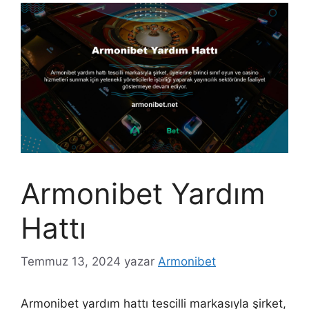
Armonibet Yardım
Hattı
Temmuz 13, 2024
yazar
Armonibet
Armonibet yardım hattı tescilli markasıyla şirket,