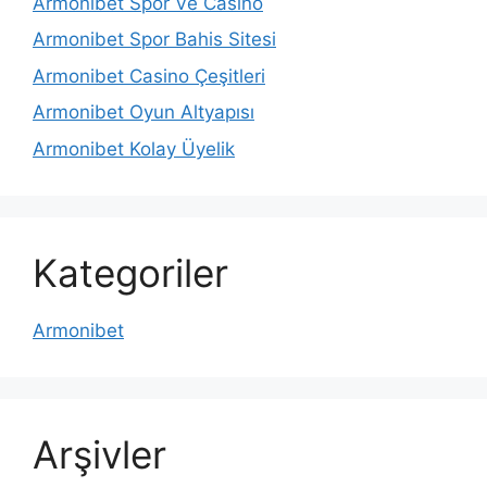
Armonibet Spor Ve Casino
Armonibet Spor Bahis Sitesi
Armonibet Casino Çeşitleri
Armonibet Oyun Altyapısı
Armonibet Kolay Üyelik
Kategoriler
Armonibet
Arşivler