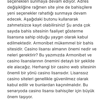
seçenekleri sunmaya devam ediyor. Adres
değişikliğine rağmen site yine de bahisçilere
yeni seçenekler rahatlığı sunmaya devam
edecek. Aşağıdaki butonu kullanarak
zahmetsizce kayıt olabilirsiniz! Şu anda çok
sayıda bahis sitesinin faaliyet gösterme
lisansına sahip olduğu yaygın olarak kabul
edilmektedir. Armonibet mükemmel bir bahis
sitesidir. Casino lisansı almanın önemi nedir ve
neleri gerektirir? Bu yazımızda Armonibet ve
casino lisanslarının önemini detaylı bir şekilde
ele alacağız. Herhangi bir casino web sitesinin
önemli bir yönü casino lisansıdır. Lisanssız
casino siteleri genellikle güvenilmez olarak
kabul edilir ve bunlardan kaçınılmalıdır. Bu
senaryoda casino lisansı bahisçiler için büyük
önem taşıyor.