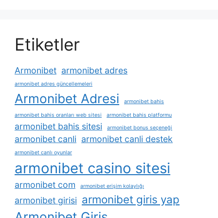
Etiketler
Armonibet
armonibet adres
armonibet adres güncellemeleri
Armonibet Adresi
armonibet bahis
armonibet bahis oranları web sitesi
armonibet bahis platformu
armonibet bahis sitesi
armonibet bonus seçeneği
armonibet canli
armonibet canli destek
armonibet canlı oyunlar
armonibet casino sitesi
armonibet com
armonibet erişim kolaylığı
armonibet giris yap
armonibet girisi
Armonibet Giriş