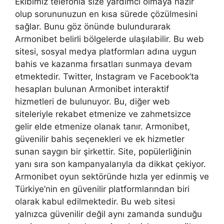
Ekibimiz telefonla size yardımcı olmaya hazır
olup sorununuzun en kısa sürede çözülmesini
sağlar. Bunu göz önünde bulundurarak
Armonibet belirli bölgelerde ulaşılabilir. Bu web
sitesi, sosyal medya platformları adına uygun
bahis ve kazanma fırsatları sunmaya devam
etmektedir. Twitter, Instagram ve Facebook’ta
hesapları bulunan Armonibet interaktif
hizmetleri de bulunuyor. Bu, diğer web
siteleriyle rekabet etmenize ve zahmetsizce
gelir elde etmenize olanak tanır. Armonibet,
güvenilir bahis seçenekleri ve ek hizmetler
sunan saygın bir şirkettir. Site, popülerliğinin
yanı sıra son kampanyalarıyla da dikkat çekiyor.
Armonibet oyun sektöründe hızla yer edinmiş ve
Türkiye’nin en güvenilir platformlarından biri
olarak kabul edilmektedir. Bu web sitesi
yalnızca güvenilir değil aynı zamanda sunduğu