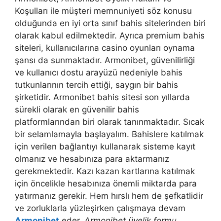
Koşulları ile müşteri memnuniyeti söz konusu
olduğunda en iyi orta sınıf bahis sitelerinden biri
olarak kabul edilmektedir. Ayrıca premium bahis
siteleri, kullanıcılarına casino oyunları oynama
şansı da sunmaktadır. Armonibet, güvenilirliği
ve kullanıcı dostu arayüzü nedeniyle bahis
tutkunlarının tercih ettiği, saygın bir bahis
şirketidir. Armonibet bahis sitesi son yıllarda
sürekli olarak en güvenilir bahis
platformlarından biri olarak tanınmaktadır. Sıcak
bir selamlamayla başlayalım. Bahislere katılmak
için verilen bağlantıyı kullanarak sisteme kayıt
olmanız ve hesabınıza para aktarmanız
gerekmektedir. Kazı kazan kartlarına katılmak
için öncelikle hesabınıza önemli miktarda para
yatırmanız gerekir. Hem hırslı hem de şefkatlidir
ve zorluklarla yüzleşirken çalışmaya devam
Armonibet
eder.
Armonibet üyelik formu