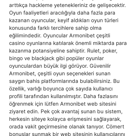
arttıkça hackleme yetenekleriniz de gelişecektir.
Oyun faaliyetleri aracılığıyla daha fazla para
kazanan oyuncular, keyif aldıkları oyun türleri
konusunda farklı tercihlere sahip olma
eğilimindedir. Oyuncular Armonibet çeşitli
casino oyunlarına katılarak önemli miktarda para
kazanma potansiyeline sahiptir. Rulet, poker,
bingo ve blackjack gibi popüler oyunlar
oyunculardan büyük ilgi görüyor. Güvenilir
Armonibet, çeşitli oyun seçenekleri sunan
saygın bahis platformlarında bulabilirsiniz. Bu
özellik, varlığı boyunca çok sayıda kullanıcı
profili tarafından kullanılmıştır. Daha fazlasını
öğrenmek için lütfen Armonibet web sitesini
ziyaret edin. Pek çok avantaj sunan bu sistem,
herkesin siteye kolayca erişmesini sağlayarak,
orada vakit geçirmesine olanak tanıyor. Cömert
bonuslar sunmak bir web sitesinin kullanıcılarını