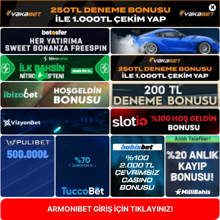
×
ARMONIBET GİRİŞ İÇİN TIKLAYINIZ!