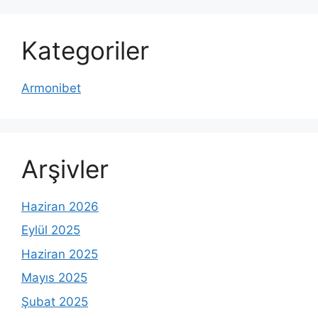
Kategoriler
Armonibet
Arşivler
Haziran 2026
Eylül 2025
Haziran 2025
Mayıs 2025
Şubat 2025