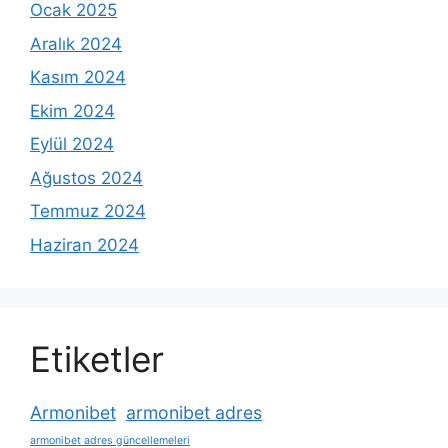
Ocak 2025
Aralık 2024
Kasım 2024
Ekim 2024
Eylül 2024
Ağustos 2024
Temmuz 2024
Haziran 2024
Etiketler
Armonibet
armonibet adres
armonibet adres güncellemeleri