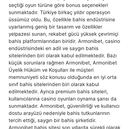
seçtiği oyun türüne göre bonus seçenekleri
sunmaktadır. Türkiye birkaç yıldır operasyon
üssümüz oldu. Bu, özellikle bahis endüstrisine
uyarlanmış geniş bir tasarım ve özellikler
yelpazesi sunan, rekabet gücü yüksek çevrimiçi
bahis platformlarından biridir. Armonibet, casino
endüstrisindeki en adil ve saygın bahis
sitelerinden biri olarak kabul edilmektedir. Bazı
küçük sorunlara rağmen Armonibet, Armonibet
Üyelik Hüküm ve Koşulları ile müşteri
memnuniyeti söz konusu olduğunda en iyi orta
sınıf bahis sitelerinden biri olarak kabul
edilmektedir. Ayrıca premium bahis siteleri,
kullanıcılarına casino oyunları oynama şansı da
sunmaktadır. Armonibet, güvenilirliği ve kullanıcı
dostu arayüzü nedeniyle bahis tutkunlarının
tercih ettiği, saygın bir bahis şirketidir.
Armonibet bahis sitesi son yıllarda sürekli olarak