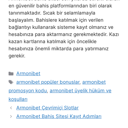
en güvenilir bahis platformlarından biri olarak
tanınmaktadır. Sıcak bir selamlamayla
başlayalım. Bahislere katılmak için verilen
bağlantıyı kullanarak sisteme kayıt olmanız ve
hesabınıza para aktarmanız gerekmektedir. Kazı
kazan kartlarına katılmak için öncelikle
hesabınıza önemli miktarda para yatırmanız
gerekir.
Kategoriler
Armonibet
Etiketler
armonibet popüler bonuslar
,
armonibet
promosyon kodu
,
armonibet üyelik hüküm ve
koşulları
Armonibet Çevrimiçi Slotlar
Armonibet Bahis Sitesi Kayıt Adımları