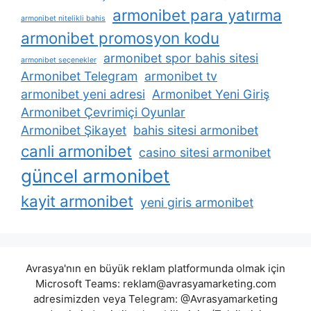
armonibet para yatırma
armonibet nitelikli bahis
armonibet promosyon kodu
armonibet spor bahis sitesi
armonibet seçenekler
Armonibet Telegram
armonibet tv
armonibet yeni adresi
Armonibet Yeni Giriş
Armonibet Çevrimiçi Oyunlar
Armonibet Şikayet
bahis sitesi armonibet
canli armonibet
casino sitesi armonibet
güncel armonibet
kayit armonibet
yeni giris armonibet
Avrasya'nın en büyük reklam platformunda olmak için
Microsoft Teams:
reklam@avrasyamarketing.com
adresimizden veya Telegram: @Avrasyamarketing