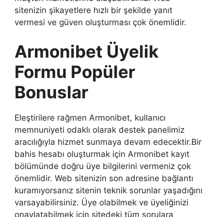
sitenizin şikayetlere hızlı bir şekilde yanıt
vermesi ve güven oluşturması çok önemlidir.
Armonibet Üyelik
Formu Popüler
Bonuslar
Eleştirilere rağmen Armonibet, kullanıcı
memnuniyeti odaklı olarak destek panelimiz
aracılığıyla hizmet sunmaya devam edecektir.Bir
bahis hesabı oluşturmak için Armonibet kayıt
bölümünde doğru üye bilgilerini vermeniz çok
önemlidir. Web sitenizin son adresine bağlantı
kuramıyorsanız sitenin teknik sorunlar yaşadığını
varsayabilirsiniz. Üye olabilmek ve üyeliğinizi
onaylatabilmek için sitedeki tüm sorulara