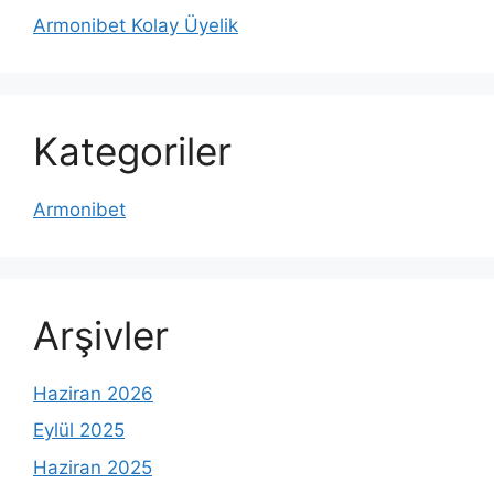
Armonibet Kolay Üyelik
Kategoriler
Armonibet
Arşivler
Haziran 2026
Eylül 2025
Haziran 2025