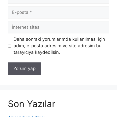
E-
posta
İnternet
sitesi
Daha sonraki yorumlarımda kullanılması için
adım, e-posta adresim ve site adresim bu
tarayıcıya kaydedilsin.
Son Yazılar