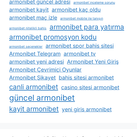
armonibet güncel adresi
armonibet i̇nceleme sorunu
armonibet kayit
armonibet kaç oldu
armonibet maç izle
armonibet mobile i̇le tanışın
armonibet para yatırma
armonibet nitelikli bahis
armonibet promosyon kodu
armonibet spor bahis sitesi
armonibet seçenekler
Armonibet Telegram
armonibet tv
armonibet yeni adresi
Armonibet Yeni Giriş
Armonibet Çevrimiçi Oyunlar
Armonibet Şikayet
bahis sitesi armonibet
canli armonibet
casino sitesi armonibet
güncel armonibet
kayit armonibet
yeni giris armonibet