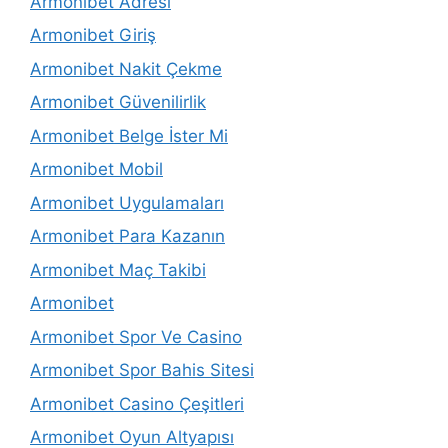
Armonibet Adresi
Armonibet Giriş
Armonibet Nakit Çekme
Armonibet Güvenilirlik
Armonibet Belge İster Mi
Armonibet Mobil
Armonibet Uygulamaları
Armonibet Para Kazanın
Armonibet Maç Takibi
Armonibet
Armonibet Spor Ve Casino
Armonibet Spor Bahis Sitesi
Armonibet Casino Çeşitleri
Armonibet Oyun Altyapısı