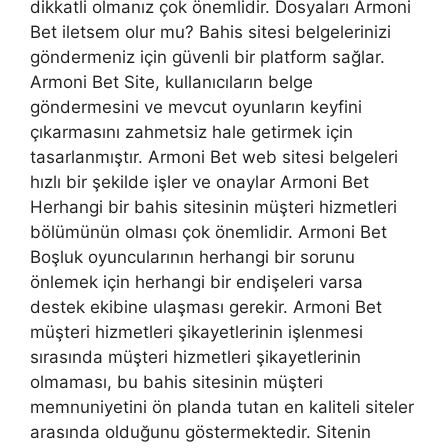
dikkatli olmanız çok önemlidir. Dosyaları Armoni
Bet iletsem olur mu? Bahis sitesi belgelerinizi
göndermeniz için güvenli bir platform sağlar.
Armoni Bet Site, kullanıcıların belge
göndermesini ve mevcut oyunların keyfini
çıkarmasını zahmetsiz hale getirmek için
tasarlanmıştır. Armoni Bet web sitesi belgeleri
hızlı bir şekilde işler ve onaylar Armoni Bet
Herhangi bir bahis sitesinin müşteri hizmetleri
bölümünün olması çok önemlidir. Armoni Bet
Boşluk oyuncularının herhangi bir sorunu
önlemek için herhangi bir endişeleri varsa
destek ekibine ulaşması gerekir. Armoni Bet
müşteri hizmetleri şikayetlerinin işlenmesi
sırasında müşteri hizmetleri şikayetlerinin
olmaması, bu bahis sitesinin müşteri
memnuniyetini ön planda tutan en kaliteli siteler
arasında olduğunu göstermektedir. Sitenin