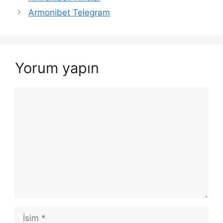
Armonibet Telegram
Yorum yapın
Yorum
İsim