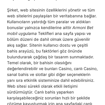
Şirket, web sitesinin özelliklerini yönetir ve tüm
web sitelerini paylaşılan bir veritabanına bağlar.
Kullanıcıların yatırdığı tüm paralar ve aldıkları
bonuslar yalnızca kendilerine aittir
Armoni Bet
mobil uygulama
Teklifleri ana sayfa yapısı ve
bölüm düzeni de dahil olmak üzere güvenilir
akış sağlar. Sitenin kullanıcı dostu ve çeşitli
bahis arayüzü, bu faktörleri göz önünde
bulundurarak çağdaş bir tasarım sunmaktadır.
Temel olarak, bir bahisin olasılığını
değerlendirebilir ve bunları Casino, canlı Casino,
sanal bahis ve slotlar gibi diğer seçeneklerin
yanı sıra etkinlik sisteminize dahil edebilirsiniz.
Web sitesi sürekli olarak etkili iletişimi
sürdürmüştür. Canlı bahis yaparken
karşılaşabileceğiniz sorunları hızlı bir şekilde
çözüme kavuşturmak için ana sayfadaki canlı